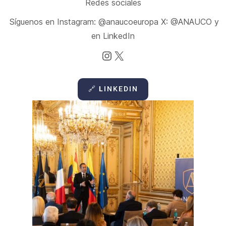
Redes sociales
Síguenos en Instagram: @anaucoeuropa X: @ANAUCO y
en LinkedIn
Instagram
X
🔗
L
INKEDIN
.