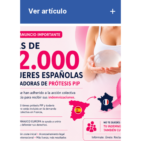
Ver artículo
La organización, con más de 25
años de trayectoria en la
defensa de consumidores y
usuarios, presenta en Casa de
América su centro de
operaciones en Europa para
coordinar respuestas ante
conflictos que afectan a
ciudadanos en distintas
jurisdicciones
ANAUCO EUROPA ha presentado